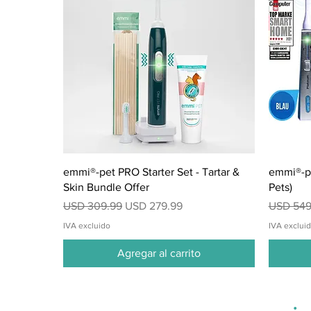
Vista rápida
emmi®-pet PRO Starter Set - Tartar &
emmi®-pe
Skin Bundle Offer
Pets)
Precio
Precio de oferta
Precio
USD 309.99
USD 279.99
USD 549
IVA excluido
IVA exclui
Agregar al carrito