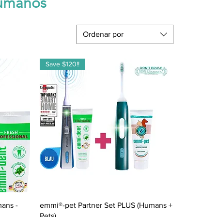
humanos
Ordenar por
Save $120!!
Vista rápida
mans -
emmi®-pet Partner Set PLUS (Humans +
Pets)