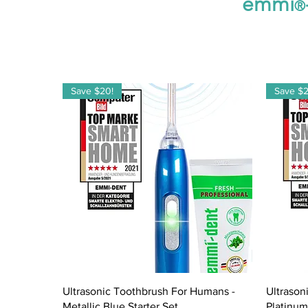
emmi
®
Save $20!
Save $2
Vista rápida
Ultrasonic Toothbrush For Humans -
Ultrason
Metallic Blue Starter Set
Platinum