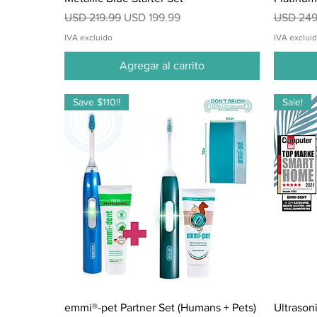
Precio
Precio de oferta
Precio
USD 219.99
USD 199.99
USD 249
IVA excluido
IVA exclui
Agregar al carrito
Save $110!!
Sale!
Vista rápida
emmi®-pet Partner Set (Humans + Pets)
Ultrason