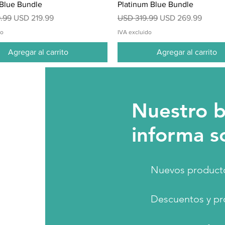
 Blue Bundle
Platinum Blue Bundle
Precio de oferta
Precio
Precio de oferta
.99
USD 219.99
USD 319.99
USD 269.99
do
IVA excluido
Agregar al carrito
Agregar al carrito
Nuestro b
informa s
Nuevos producto
Descuentos y pr