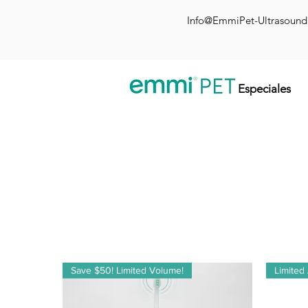
Info@EmmiPet-Ultrasoun
Especiales
Save $50! Limited Volume!
Limited 