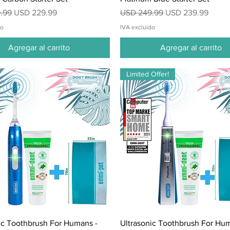
Precio de oferta
Precio
Precio de oferta
.99
USD 229.99
USD 249.99
USD 239.99
do
IVA excluido
Agregar al carrito
Agregar al carrito
Limited Offer!
Vista rápida
Vista rápida
ic Toothbrush For Humans -
Ultrasonic Toothbrush For Hu