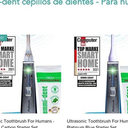
-dent cepillos de dientes - Para 
0!
Vista rápida
Vista rápida
ic Toothbrush For Humans -
Ultrasonic Toothbrush For Hu
 Carbon Starter Set
Platinum Blue Starter Set