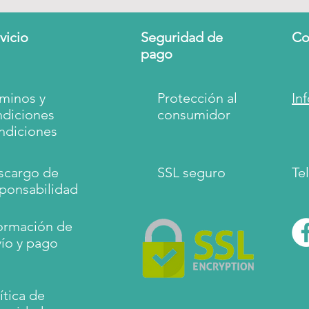
vicio
Seguridad de
Co
pago
minos y
Protección al
In
ndiciones
consumidor
ndiciones
scargo de
SSL seguro
Tel
ponsabilidad
ormación de
ío y pago
ítica de