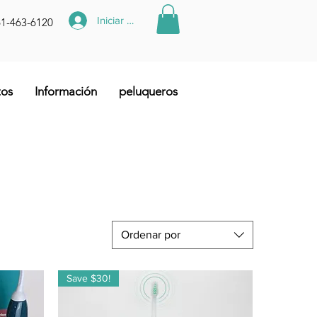
Iniciar sesión
61-463-6120
tos
Información
peluqueros
Ordenar por
Save $30!