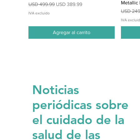
Metallic
Precio
Precio de oferta
USD 499.99
USD 389.99
Precio
USD 249
IVA excluido
IVA exclui
Agregar al carrito
Noticias
periódicas sobre
el cuidado de la
salud de las