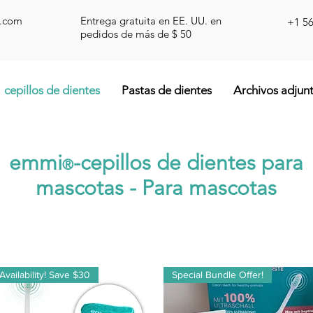
d.com
Entrega gratuita en EE. UU. en
+1 5
pedidos de más de $ 50
cepillos de dientes
Pastas de dientes
Archivos adjun
emmi
-cepillos de dientes para
®
mascotas - Para mascotas
Availability! Save $30
Special Bundle Offer!