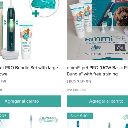
Vista rápida
Vista rápida
t PRO Bundle Set with large
emmi®-pet PRO "UCW Basic Pl
owel
Bundle" with free training
Precio
.99
USD 349.99
do
IVA excluido
Agregar al carrito
Agregar al carrito
20!!
Save $110!!