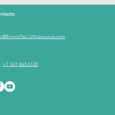
ntacto
fo@EmmiPet-Ultrasound.com
.:
+1 561 463 6120