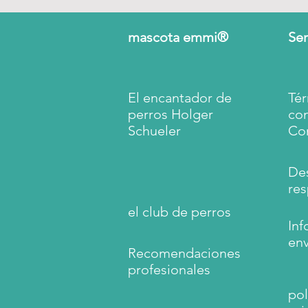
mascota emmi®
Ser
El encantador de
Tér
perros Holger
co
Schueler
Co
De
res
el club de perros
Inf
env
Recomendaciones
profesionales
pol