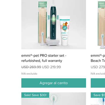
Vista rápida
emmi®-pet PRO starter set -
emmi®-pe
refurbished, full warranty
Beach T
Precio
Precio de oferta
Precio
USD 269.99
USD 219.99
USD 279
IVA excluido
IVA exclui
Agregar al carrito
Sale! Save $30!
Save $1