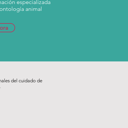
mación especializada
ontología animal
ora
ales del cuidado de
.