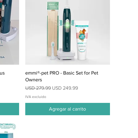
Vista rápida
us
emmi®-pet PRO - Basic Set for Pet
Owners
Precio
Precio de oferta
USD 279.99
USD 249.99
IVA excluido
Agregar al carrito