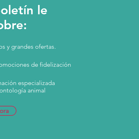
oletín le
obre:
s y grandes ofertas.
omociones de fidelización
mación especializada
ontología animal
ora