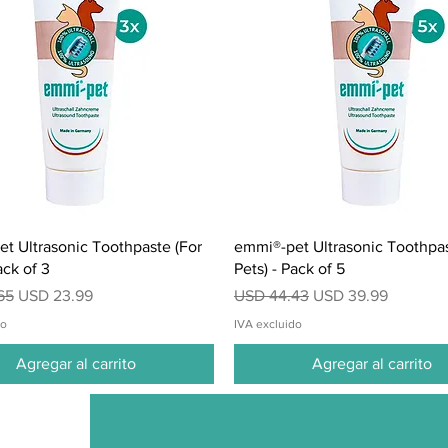
Vista rápida
Vista rápida
t Ultrasonic Toothpaste (For
emmi®-pet Ultrasonic Toothpas
ack of 3
Pets) - Pack of 5
Precio de oferta
Precio
Precio de oferta
65
USD 23.99
USD 44.43
USD 39.99
do
IVA excluido
Agregar al carrito
Agregar al carrito