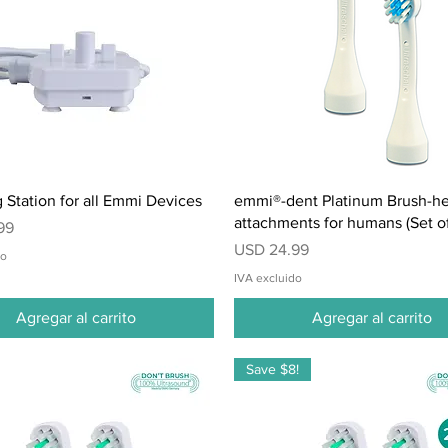
Vista rápida
Vista rápida
 Station for all Emmi Devices
emmi®-dent Platinum Brush-h
attachments for humans (Set of
99
Precio
USD 24.99
do
IVA excluido
Agregar al carrito
Agregar al carrito
Save $8!