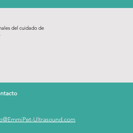
ales del cuidado de
.
ntacto
fo@EmmiPet-Ultrasound.com