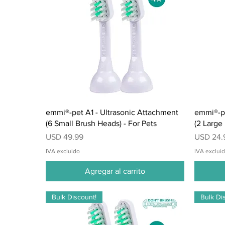
Vista rápida
emmi®-pet A1 - Ultrasonic Attachment
emmi®-pe
(6 Small Brush Heads) - For Pets
(2 Large
Precio
Precio
USD 49.99
USD 24.
IVA excluido
IVA exclui
Agregar al carrito
Bulk Discount!
Bulk Di