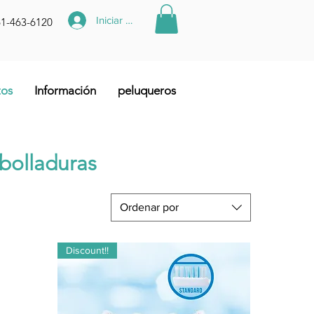
Iniciar sesión
61-463-6120
tos
Información
peluqueros
bolladuras
Ordenar por
Discount!!