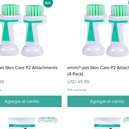
Vista rápida
Vista rápida
t Skin Care P2 Attachments
emmi®-pet Skin Care P2 Atta
(4-Pack)
Precio
99
USD 49.99
do
IVA excluido
Agregar al carrito
Agregar al carrito