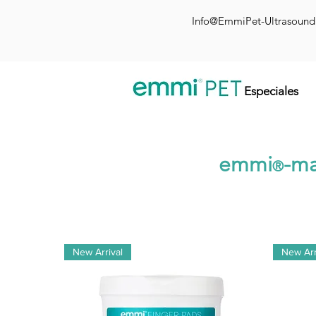
Info@EmmiPet-Ultrasoun
Especiales
emmi
-ma
®
New Arrival
New Arr