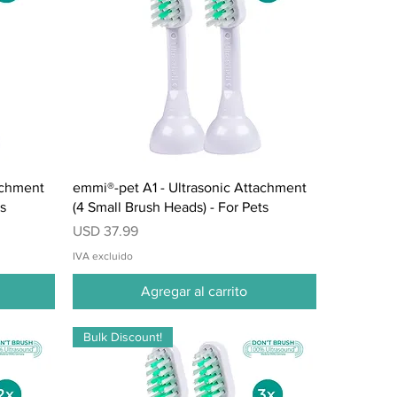
Vista rápida
achment
emmi®-pet A1 - Ultrasonic Attachment
ts
(4 Small Brush Heads) - For Pets
Precio
USD 37.99
IVA excluido
Agregar al carrito
Bulk Discount!