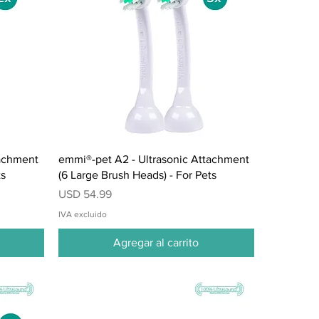
Vista rápida
tachment
emmi®-pet A2 - Ultrasonic Attachment
ts
(6 Large Brush Heads) - For Pets
Precio
USD 54.99
IVA excluido
Agregar al carrito