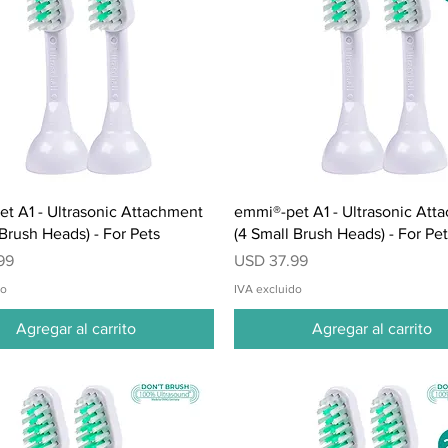
Vista rápida
Vista rápida
t A1 - Ultrasonic Attachment
emmi®-pet A1 - Ultrasonic Att
 Brush Heads) - For Pets
(4 Small Brush Heads) - For Pe
Precio
99
USD 37.99
do
IVA excluido
Agregar al carrito
Agregar al carrito