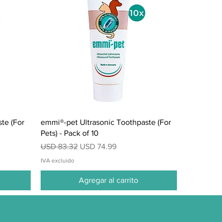
Vista rápida
te (For
emmi®-pet Ultrasonic Toothpaste (For
Pets) - Pack of 10
Precio
Precio de oferta
USD 83.32
USD 74.99
IVA excluido
Agregar al carrito