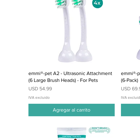
Vista rápida
emmi®-pet A2 - Ultrasonic Attachment
emmi®-pe
(6 Large Brush Heads) - For Pets
(6-Pack)
Precio
Precio
USD 54.99
USD 69.
IVA excluido
IVA exclui
Agregar al carrito