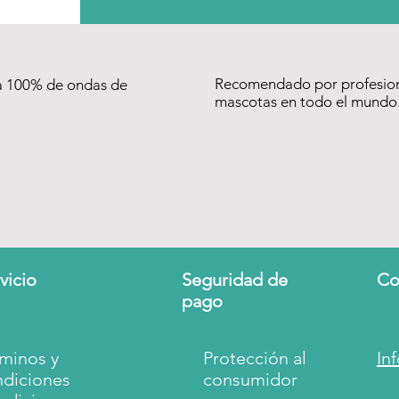
Recomendado por profesion
a 100% de ondas de
mascotas en todo el mundo
vicio
Seguridad de
Co
pago
minos y
Protección al
In
ndiciones
consumidor