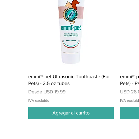
Vista rápida
emmi®-pet Ultrasonic Toothpaste (For
emmi®-pe
Pets) - 2.5 oz tubes
Pets) - P
Precio de oferta
Precio
Desde
USD 19.99
USD 26.
IVA excluido
IVA exclui
Agregar al carrito