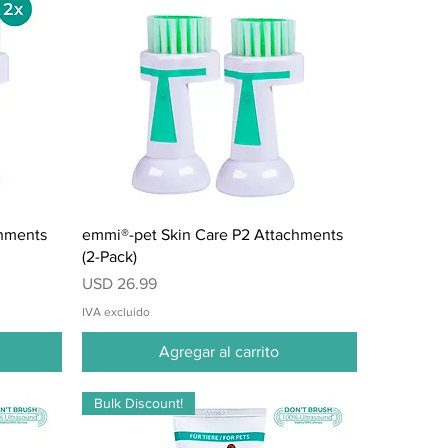
Vista rápida
chments
emmi®-pet Skin Care P2 Attachments
(2-Pack)
Precio
USD 26.99
IVA excluido
Agregar al carrito
Bulk Discount!