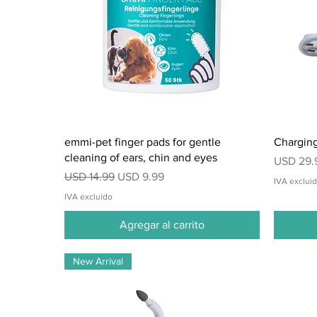
Vista rápida
emmi-pet finger pads for gentle
Charging
cleaning of ears, chin and eyes
Precio
USD 29.
Precio
Precio de oferta
USD 14.99
USD 9.99
IVA exclui
IVA excluido
Agregar al carrito
New Arrival