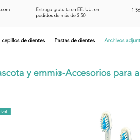
d.com
Entrega gratuita en EE. UU. en
+1 5
pedidos de más de $ 50
cepillos de dientes
Pastas de dientes
Archivos adjun
scota y emmi
-Accesorios para a
®
ival