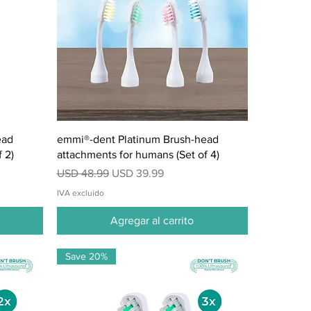
Vista rápida
ead
emmi®-dent Platinum Brush-head
 2)
attachments for humans (Set of 4)
Precio
Precio de oferta
USD 48.99
USD 39.99
IVA excluido
Agregar al carrito
Save 20%