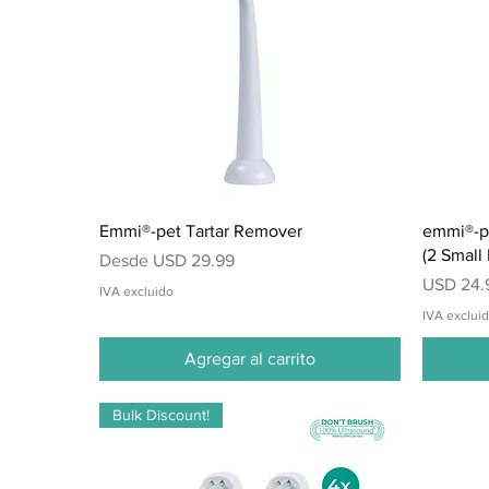
Vista rápida
Emmi®-pet Tartar Remover
emmi®-pe
(2 Small
Precio de oferta
Desde
USD 29.99
Precio
USD 24.
IVA excluido
IVA exclui
Agregar al carrito
Bulk Discount!