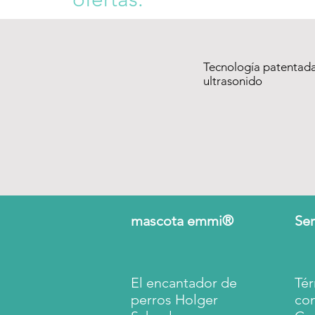
Tecnología patentad
ultrasonido
mascota emmi®
Ser
El encantador de
Tér
perros Holger
co