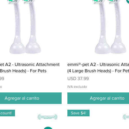
Vista rápida
Vista rápida
t A2 - Ultrasonic Attachment
emmi®-pet A2 - Ultrasonic At
 Brush Heads) - For Pets
(4 Large Brush Heads) - For Pe
Precio
99
USD 37.99
do
IVA excluido
Agregar al carrito
Agregar al carrito
scount!
Save $4!