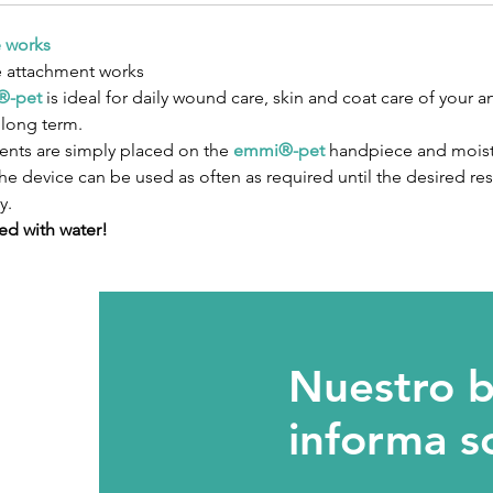
e works
e attachment works
®-pet
is ideal for daily wound care, skin and coat care of your a
 long term.
ments are simply placed on the
emmi®-pet
handpiece and moiste
he device can be used as often as required until the desired res
y.
ed with water!
Nuestro b
informa s