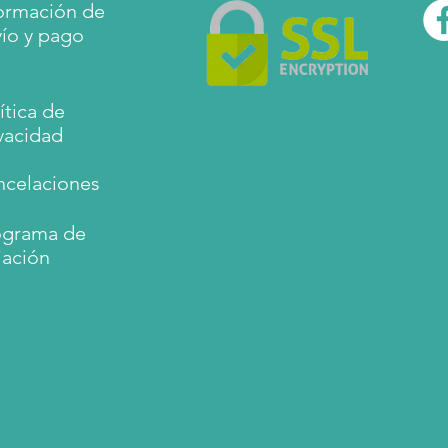
ormación de
ío y pago
ítica de
vacidad
ncelaciones
ograma de
liación