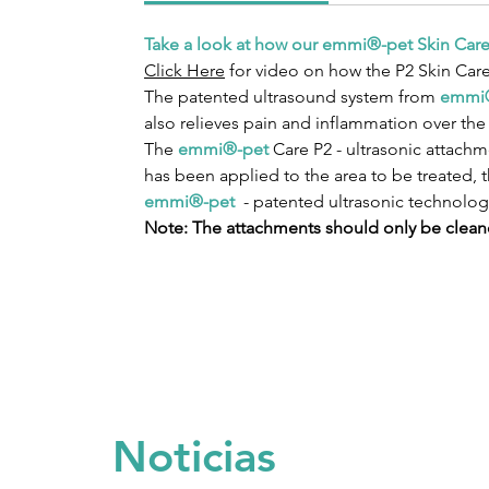
Take a look at how our emmi®-pet Skin Car
Click Here
for video on how the P2 Skin Car
The patented ultrasound system from
emmi
also relieves pain and inflammation over the
The
emmi®-pet
Care P2 - ultrasonic attach
has been applied to the area to be treated, t
emmi®-pet
- patented ultrasonic technolog
Note: The attachments should only be clean
Noticias