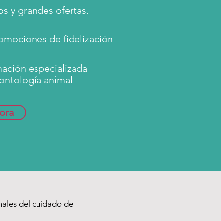
s y grandes ofertas.
omociones de fidelización
mación especializada
ontología animal
ora
ales del cuidado de
.