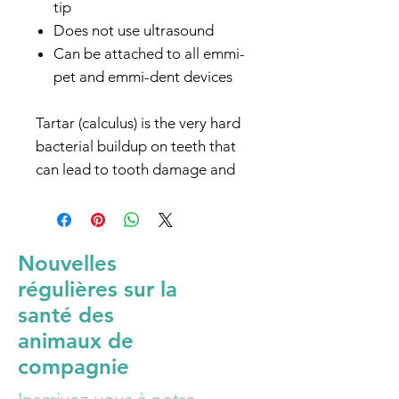
tip
Does not use ultrasound
Can be attached to all emmi-
pet and emmi-dent devices
Tartar (calculus) is the very hard
bacterial buildup on teeth that
can lead to tooth damage and
gum inflammation. The Emmi®-
pet Tartar remover supports the
cleaning process by loosening
Nouvelles
and removing tartar deposits.
régulières sur la
Cleaning works by scraping
manually. Simply hold the tool in
santé des
your hand. For easier handling,
animaux de
attach to an emmi-pet or emmi-
compagnie
pet device. Removes tartar