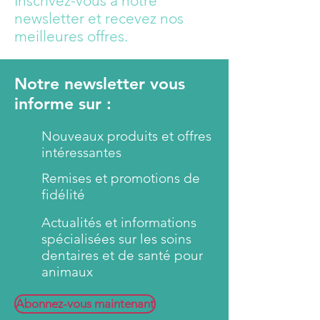
Inscrivez-vous à notre
manually and without
newsletter et recevez nos
ultrasound.
meilleures offres.
Please note – the tartar remover
is highly abrasive and should be
Notre newsletter vous
used gently and sparingly to
informe sur :
avoid damaging the tooth
enamel. In case of excessive
Nouveaux produits et offres
tartar build up, we recommend
intéressantes
a professional cleaning.
Remises et promotions de
fidélité
Actualités et informations
spécialisées sur les soins
dentaires et de santé pour
animaux
Abonnez-vous maintenant