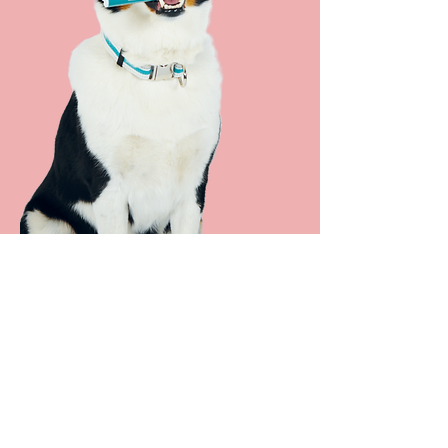
Haleine fraîche
Contrairement aux modèles de
brosses électriques, notre brosse
à dents à ultrasons brevetée dans
le monde entier atteint facilement
même les espaces les plus étroits
entre les dents et assure ainsi un