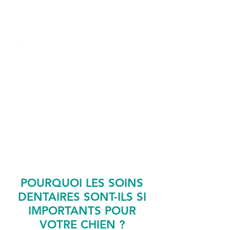
bruit ni vibration
Ultrasons brevetés dans la
tête de brosse
Dentifrice spécial avec micro-
bulles pour un nettoyage en
douceur
Aucun risque d'anesthésie
grâce à un traitement par un
médecin !
POURQUOI LES SOINS
DENTAIRES SONT-ILS SI
IMPORTANTS POUR
VOTRE CHIEN ?